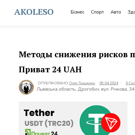
Skip
to
AKOLESO
Бізнес
Спорт
Авто
Зд
content
Методы снижения рисков п
Приват 24 UAH
ОПУБЛІКОВАНО
Олег Гриценко
05.04.2024
0 Co
Львівська область, Дрогобич, вул. Річкова, 3