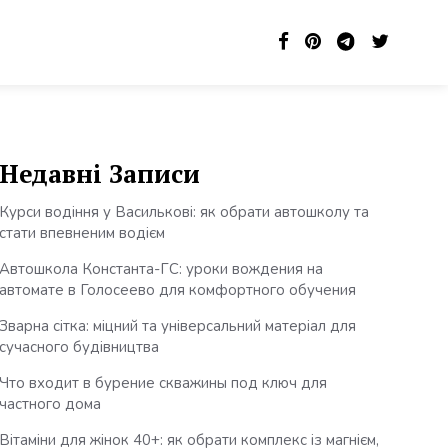
Недавні Записи
Курси водіння у Василькові: як обрати автошколу та
стати впевненим водієм
Автошкола Константа-ГС: уроки вождения на
автомате в Голосеево для комфортного обучения
Зварна сітка: міцний та універсальний матеріал для
сучасного будівництва
Что входит в бурение скважины под ключ для
частного дома
Вітаміни для жінок 40+: як обрати комплекс із магнієм,