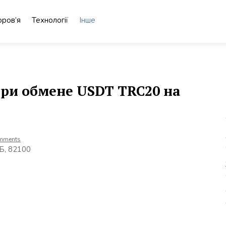
оров’я
Технології
Інше
ри обмене USDT TRC20 на
mments
4Б, 82100