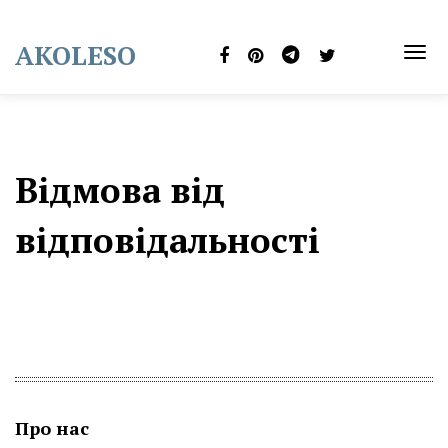
Skip
to
AKOLESO
content
TOG
NAVI
Відмова від
відповідальності
Про нас