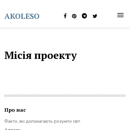
Skip
to
AKOLESO
content
TOG
NAVI
Місія проекту
Про нас
Факти, які допомагають розуміти світ.