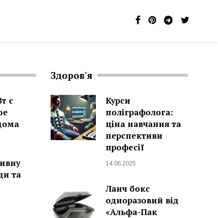
Здоров'я
т с
Курси
ое
поліграфолога:
дома
ціна навчання та
перспективи
професії
мивну
14.06.2025
ди та
Ланч бокс
одноразовий від
«Альфа-Пак