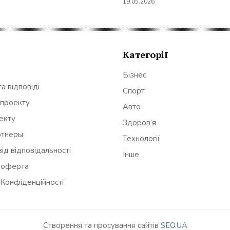
19.05.2026
Категорії
Бізнес
а відповіді
Спорт
 проекту
Авто
оекту
Здоров’я
ртнеры
Технології
ід відповідальності
Інше
 оферта
 Конфіденційності
Створення та просування сайтів
SEO.UA