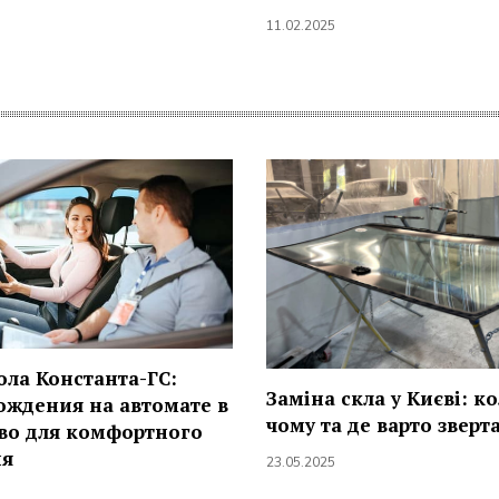
11.02.2025
ла Константа-ГС:
Заміна скла у Києві: ко
ождения на автомате в
чому та де варто зверт
во для комфортного
ия
23.05.2025