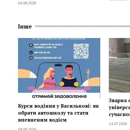
04.08.2026
Інше
Зварна 
Курси водіння у Василькові: як
універс
обрати автошколу та стати
сучасно
впевненим водієм
14.07.2026
04.08.2026