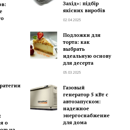
Захід»: підбір
ов:
якісних виробів
е
го
02.04.2025
Подложки для
торта: как
выбрать
идеальную основу
для десерта
05.03.2025
тратегии
Газовый
генератор 5 кВт с
автозапуском:
надежное
энергоснабжение
:
для дома
я о
com.ua