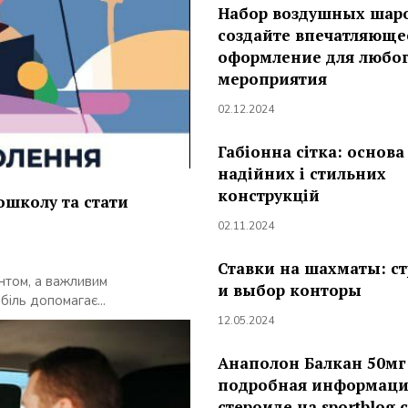
Набор воздушных шар
создайте впечатляюще
оформление для любо
мероприятия
02.12.2024
Габіонна сітка: основа
надійних і стильних
конструкцій
ошколу та стати
02.11.2024
Ставки на шахматы: с
нтом, а важливим
и выбор конторы
іль допомагає...
12.05.2024
Анаполон Балкан 50мг
подробная информаци
стероиде на sportblog.