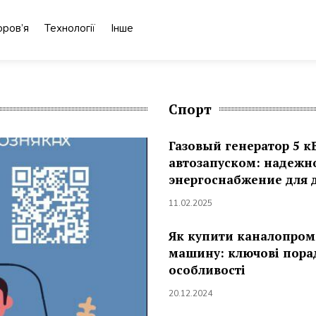
оров’я
Технології
Інше
Спорт
Газовый генератор 5 кВ
автозапуском: надежн
энергоснабжение для 
11.02.2025
Як купити каналопро
машину: ключові пора
особливості
20.12.2024