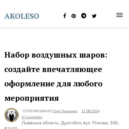
Skip
to
AKOLESO
content
TOG
NAVI
Набор воздушных шаров:
создайте впечатляющее
оформление для любого
мероприятия
ОПУБЛІКОВАНО
Олег Гриценко
11.06.2024
0 Comments
Львівська область, Дрогобич, вул. Річкова, 34Б,