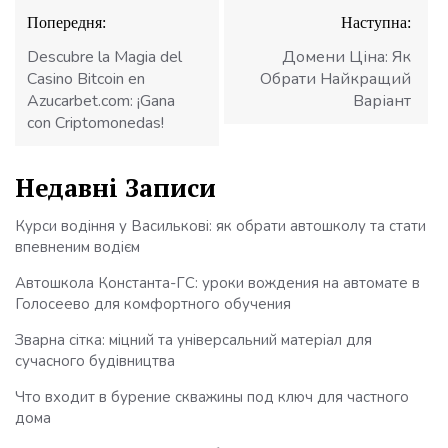
Навігація
Попередня:
Наступна:
записів
Descubre la Magia del
Домени Ціна: Як
Casino Bitcoin en
Обрати Найкращий
Azucarbet.com: ¡Gana
Варіант
con Criptomonedas!
Недавні Записи
Курси водіння у Василькові: як обрати автошколу та стати
впевненим водієм
Автошкола Константа-ГС: уроки вождения на автомате в
Голосеево для комфортного обучения
Зварна сітка: міцний та універсальний матеріал для
сучасного будівництва
Что входит в бурение скважины под ключ для частного
дома