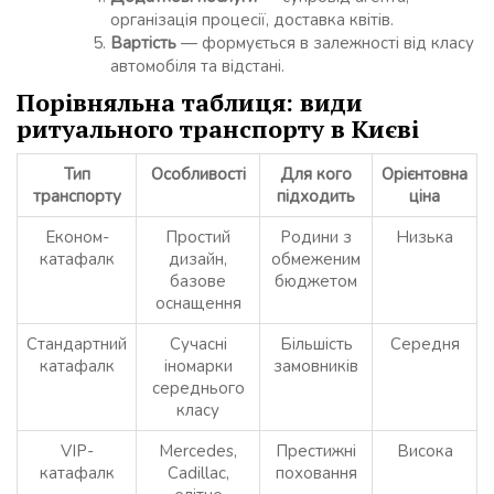
організація процесії, доставка квітів.
Вартість
— формується в залежності від класу
автомобіля та відстані.
Порівняльна таблиця: види
ритуального транспорту в Києві
Тип
Особливості
Для кого
Орієнтовна
транспорту
підходить
ціна
Економ-
Простий
Родини з
Низька
катафалк
дизайн,
обмеженим
базове
бюджетом
оснащення
Стандартний
Сучасні
Більшість
Середня
катафалк
іномарки
замовників
середнього
класу
VIP-
Mercedes,
Престижні
Висока
катафалк
Cadillac,
поховання