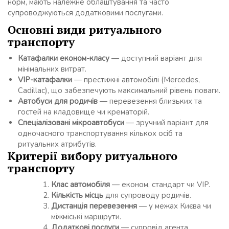
норм, мають належне облаштування та часто
супроводжуються додатковими послугами.
Основні види ритуального
транспорту
Катафалки економ-класу
— доступний варіант для
мінімальних витрат.
VIP-катафалки
— престижні автомобілі (Mercedes,
Cadillac), що забезпечують максимальний рівень поваги.
Автобуси для родичів
— перевезення близьких та
гостей на кладовище чи крематорій.
Спеціалізовані мікроавтобуси
— зручний варіант для
одночасного транспортування кількох осіб та
ритуальних атрибутів.
Критерії вибору ритуального
транспорту
Клас автомобіля
— економ, стандарт чи VIP.
Кількість місць
для супроводу родичів.
Дистанція перевезення
— у межах Києва чи
міжміські маршрути.
Додаткові послуги
— супровід агента,