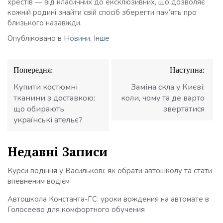
хрестів — від класичних до ексклюзивних, що дозволяє
кожній родині знайти свій спосіб зберегти пам’ять про
близького назавжди.
Опубліковано в
Новини
,
Інше
Навігація
Попередня:
Наступна:
записів
Купити костюмні
Заміна скла у Києві:
тканини з доставкою:
коли, чому та де варто
що обирають
звертатися
українські ательє?
Недавні Записи
Курси водіння у Василькові: як обрати автошколу та стати
впевненим водієм
Автошкола Константа-ГС: уроки вождения на автомате в
Голосеево для комфортного обучения