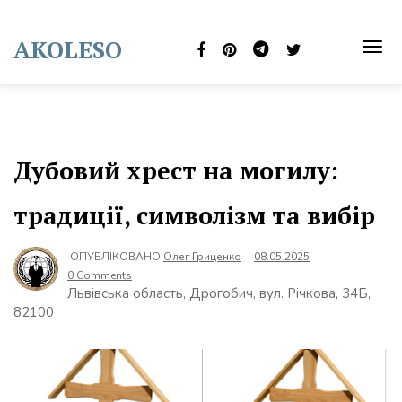
Skip
to
AKOLESO
content
TOG
NAVI
Дубовий хрест на могилу:
традиції, символізм та вибір
ОПУБЛІКОВАНО
Олег Гриценко
08.05.2025
0 Comments
Львівська область, Дрогобич, вул. Річкова, 34Б,
82100