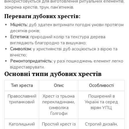
використовується для виготовлення ритуальних елементів,
зокрема хрестів, трун, пам’ятників.
Переваги дубових хрестів:
Міцність:
дуб здатен витримати погодні умови протягом
десятків років;
Естетика:
природний колір та текстура дерева
виглядають благородно та вишукано;
Символізм:
у християнстві дуб асоціюється з вірою та
вічністю;
Ремонтопридатність:
у разі пошкоджень елемент легко
відреставрувати.
Основні типи дубових хрестів
Тип хреста
Опис
Особливості
Православний
Хрест із трьома
Поширений в
триланковий
перекладинами,
Україні та серед
символіка
вірян УПЦ
Голгофи
Католицький
Простий хрест із
Строгий дизайн,