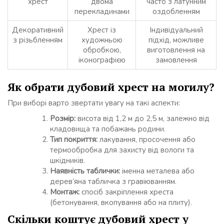
хрест
двома
часто з латунним
перекладинами
оздобленням
Декоративний
Хрест із
Індивідуальний
з різьбленням
художньою
підхід, можливе
обробкою,
виготовлення на
іконографією
замовлення
Як обрати дубовий хрест на могилу?
При виборі варто звертати увагу на такі аспекти:
Розмір:
висота від 1,2 м до 2,5 м, залежно від
кладовища та побажань родини.
Тип покриття:
лакування, просочення або
термообробка для захисту від вологи та
шкідників.
Наявність таблички:
іменна металева або
дерев’яна табличка з гравіюванням.
Монтаж:
спосіб закріплення хреста
(бетонування, вкопування або на плиту).
Скільки коштує дубовий хрест у